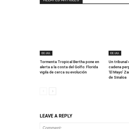
EE.UU.
EE.UU.
Tormenta Tropical Bertha pone en
Un tribunal
alerta a la costa del Golfo: Florida
cadena perp
vigila de cerca su evolución
‘El Mayo’ Za
de Sinaloa
LEAVE A REPLY