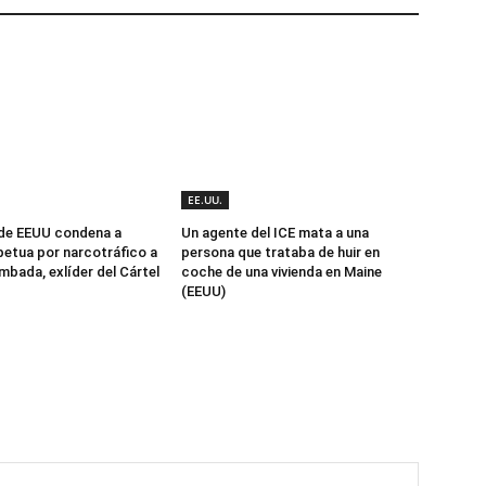
EE.UU.
 de EEUU condena a
Un agente del ICE mata a una
etua por narcotráfico a
persona que trataba de huir en
mbada, exlíder del Cártel
coche de una vivienda en Maine
(EEUU)