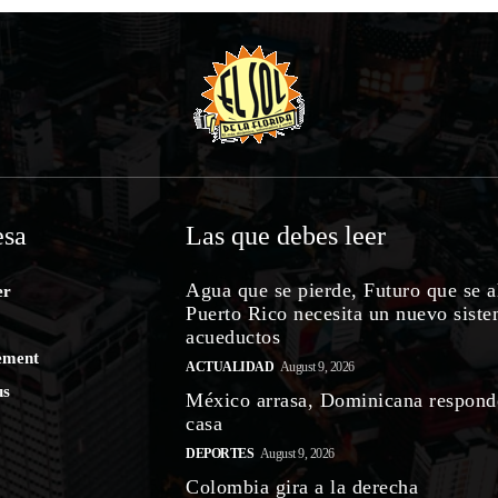
sa
Las que debes leer
Agua que se pierde, Futuro que se 
er
Puerto Rico necesita un nuevo sist
acueductos
ement
ACTUALIDAD
August 9, 2026
us
México arrasa, Dominicana respond
casa
DEPORTES
August 9, 2026
Colombia gira a la derecha