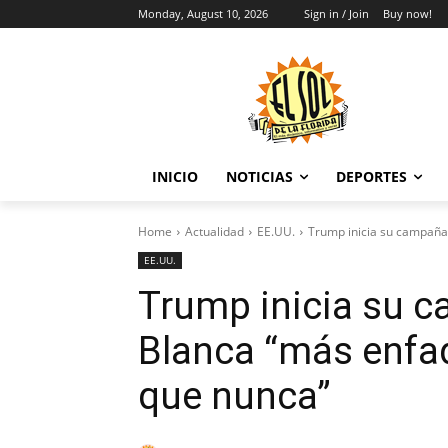
Monday, August 10, 2026
Sign in / Join
Buy now!
INICIO
NOTICIAS
DEPORTES
Home
Actualidad
EE.UU.
Trump inicia su campaña
EE.UU.
Trump inicia su c
Blanca “más enfa
que nunca”