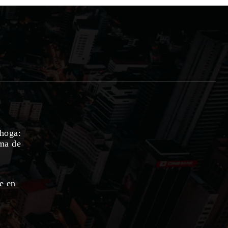
ahoga:
ema de
e en