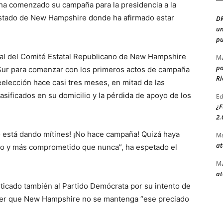
ha comenzado su campaña para la presidencia a la
 estado de New Hampshire donde ha afirmado estar
D
un
.
pu
ual del Comité Estatal Republicano de New Hampshire
Ma
po
l Sur para comenzar con los primeros actos de campaña
Ri
elección hace casi tres meses, en mitad de las
sificados en su domicilio y la pérdida de apoyo de los
Ed
¿F
2.
o está dando mítines! ¡No hace campaña! Quizá haya
Ma
at
do y más comprometido que nunca”, ha espetado el
Ma
at
ticado también al Partido Demócrata por su intento de
hacer que New Hampshire no se mantenga “ese preciado