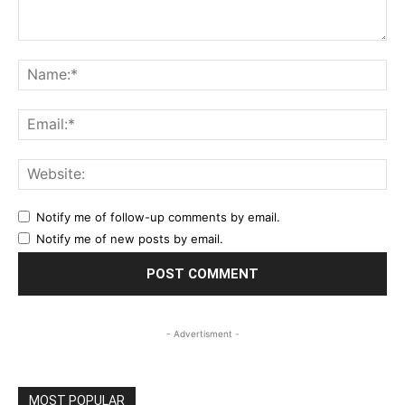
Comment:
Na
Ema
Web
Notify me of follow-up comments by email.
Notify me of new posts by email.
- Advertisment -
MOST POPULAR