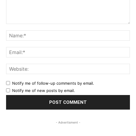
Comment:
Na
Ema
Web
Notify me of follow-up comments by email.
Notify me of new posts by email.
- Advertisment -