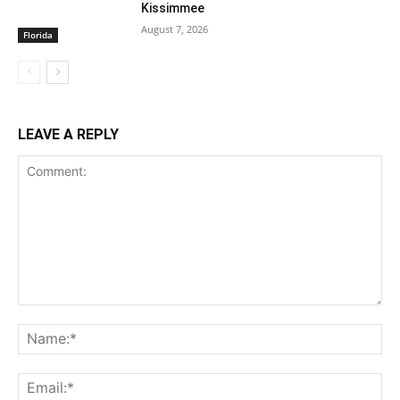
Kissimmee
August 7, 2026
Florida
LEAVE A REPLY
Comment:
Na
Ema