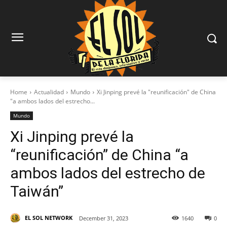
Home
Actualidad
Mundo
Xi Jinping prevé la "reunificación" de China
"a ambos lados del estrecho...
Mundo
Xi Jinping prevé la
“reunificación” de China “a
ambos lados del estrecho de
Taiwán”
EL SOL NETWORK
December 31, 2023
1640
0