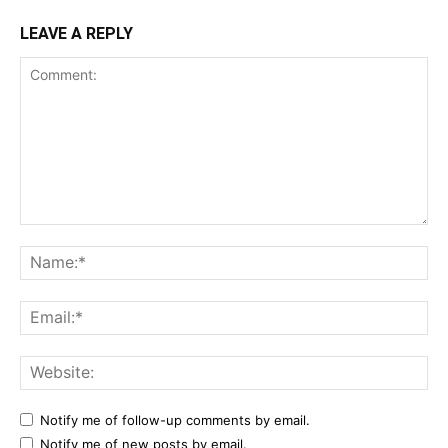
LEAVE A REPLY
Comment:
Na
Ema
Web
Notify me of follow-up comments by email.
Notify me of new posts by email.