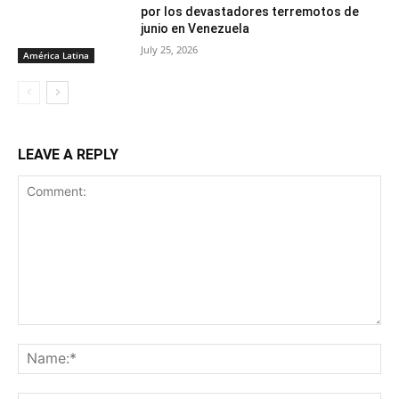
por los devastadores terremotos de
junio en Venezuela
July 25, 2026
América Latina
LEAVE A REPLY
Comment:
Na