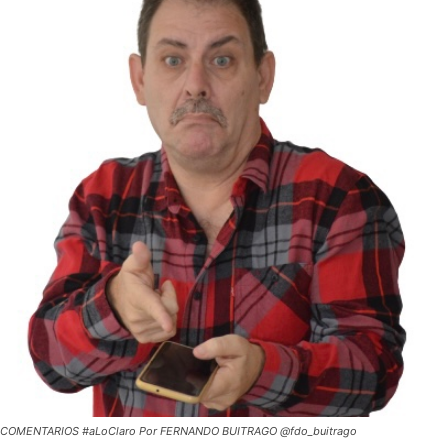
COMENTARIOS #aLoClaro Por FERNANDO BUITRAGO @fdo_buitrago