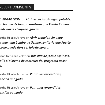
RECENT COMMENTS
R. EDGAR LEON
Abrir escuelas sin agua potable:
on
a bomba de tiempo sanitaria que Puerto Rico no
ede darse el lujo de ignorar
Abrir escuelas sin agua
rtha Hilerio Arroyo
on
table: una bomba de tiempo sanitaria que Puerto
co no puede darse el lujo de ignorar
Más allá de Jackie Espinosa:
ison Denizard Velez
on
alló el sistema de controles del programa Boost
0?
Pantallas encendidas,
rtha Hilerio Arroyo
on
ención apagada
Pantallas encendidas,
rtha Hilerio Arroyo
on
ención apagada