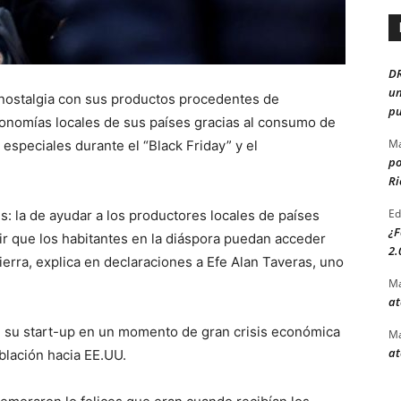
D
un
r nostalgia con sus productos procedentes de
pu
conomías locales de sus países gracias al consumo de
Ma
especiales durante el “Black Friday” y el
po
Ri
Ed
: la de ayudar a los productores locales de países
¿F
r que los habitantes en la diáspora puedan acceder
2.
ierra, explica en declaraciones a Efe Alan Taveras, uno
Ma
at
 su start-up en un momento de gran crisis económica
Ma
at
blación hacia EE.UU.