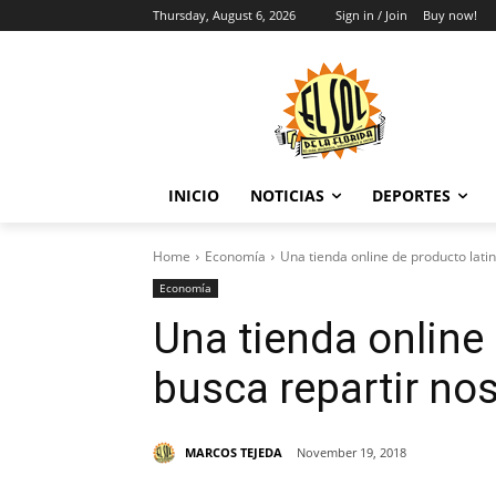
Thursday, August 6, 2026
Sign in / Join
Buy now!
INICIO
NOTICIAS
DEPORTES
Home
Economía
Una tienda online de producto latin
Economía
Una tienda online
busca repartir nos
MARCOS TEJEDA
November 19, 2018