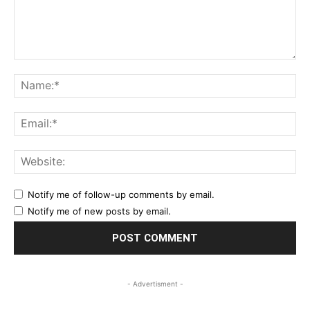
Comment:
Na
Ema
Web
Notify me of follow-up comments by email.
Notify me of new posts by email.
- Advertisment -