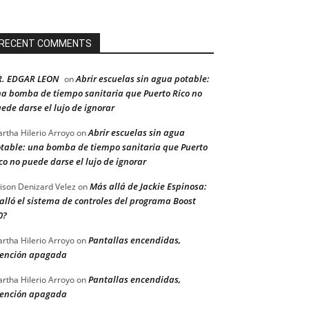
RECENT COMMENTS
R. EDGAR LEON
Abrir escuelas sin agua potable:
on
a bomba de tiempo sanitaria que Puerto Rico no
ede darse el lujo de ignorar
Abrir escuelas sin agua
rtha Hilerio Arroyo
on
table: una bomba de tiempo sanitaria que Puerto
co no puede darse el lujo de ignorar
Más allá de Jackie Espinosa:
ison Denizard Velez
on
alló el sistema de controles del programa Boost
0?
Pantallas encendidas,
rtha Hilerio Arroyo
on
ención apagada
Pantallas encendidas,
rtha Hilerio Arroyo
on
ención apagada