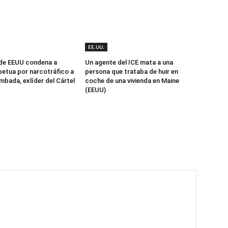
EE.UU.
 de EEUU condena a
Un agente del ICE mata a una
etua por narcotráfico a
persona que trataba de huir en
mbada, exlíder del Cártel
coche de una vivienda en Maine
(EEUU)