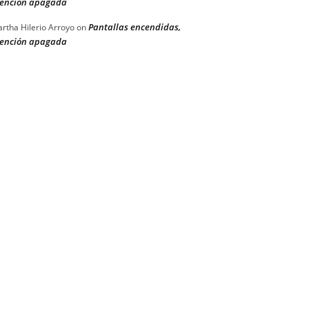
ención apagada
Pantallas encendidas,
rtha Hilerio Arroyo
on
ención apagada