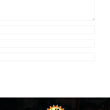
Name:*
Email:*
Website: