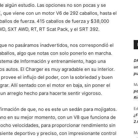
de algún estudio. Las opciones no son pocas y se
, que viene con un motor V6 de 292 caballos, hasta el
aballos de fuerza. 415 caballos de fuerza y $38,000
WD, SXT AWD, RT, RT Scat Pack, y el SRT 392.
que no pasáramos inadvertidos, nos correspondió el
ballos, algo que notas con solo ponerlo en marcha.
D
istema de Información y entrenamiento, hago una
un
los autos. El Charger es muy agradable en su interior.
pu
provee el influjo del poder, con la sobriedad y buen
Ma
rar. Allí sentado con el motor en baja, sin poner el
po
 un arreglo hecho para hacerte sentir vigoroso.
Ri
Ed
irmación de que, no es este un sedán para mojigatos.
¿F
cano en su mejor momento, con un V8 que funciona de
2.
e ocho velocidades, para proporcionar rendimiento sin
Ma
 siente deportivo y preciso, con impresionante control