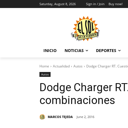
Saturday, August 8, 2026
Sign in / Join
Buy now!
INICIO
NOTICIAS
DEPORTES
Home
Actualidad
Autos
Dodge Charger RT. Cuest
Autos
Dodge Charger RT.
combinaciones
MARCOS TEJEDA
June 2, 2016