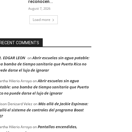
reconocen...
August 7, 2026
Load more
RECENT COMMENTS
R. EDGAR LEON
Abrir escuelas sin agua potable:
on
a bomba de tiempo sanitaria que Puerto Rico no
ede darse el lujo de ignorar
Abrir escuelas sin agua
rtha Hilerio Arroyo
on
table: una bomba de tiempo sanitaria que Puerto
co no puede darse el lujo de ignorar
Más allá de Jackie Espinosa:
ison Denizard Velez
on
alló el sistema de controles del programa Boost
0?
Pantallas encendidas,
rtha Hilerio Arroyo
on