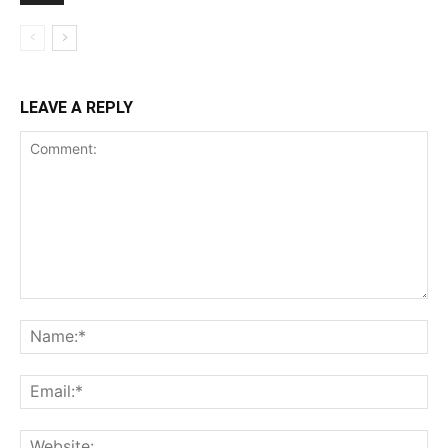
LEAVE A REPLY
Comment:
Na
Ema
Web