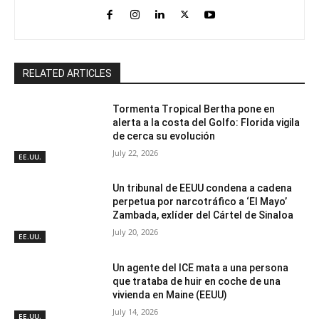
RELATED ARTICLES
Tormenta Tropical Bertha pone en
alerta a la costa del Golfo: Florida vigila
de cerca su evolución
July 22, 2026
EE.UU.
Un tribunal de EEUU condena a cadena
perpetua por narcotráfico a ‘El Mayo’
Zambada, exlíder del Cártel de Sinaloa
July 20, 2026
EE.UU.
Un agente del ICE mata a una persona
que trataba de huir en coche de una
vivienda en Maine (EEUU)
July 14, 2026
EE.UU.