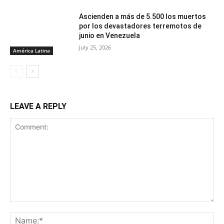
Ascienden a más de 5.500 los muertos
por los devastadores terremotos de
junio en Venezuela
July 25, 2026
América Latina
LEAVE A REPLY
Comment:
Na