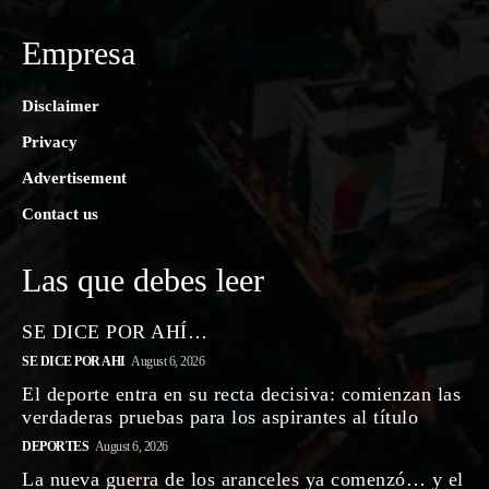
Empresa
Disclaimer
Privacy
Advertisement
Contact us
Las que debes leer
SE DICE POR AHÍ…
SE DICE POR AHI
August 6, 2026
El deporte entra en su recta decisiva: comienzan las
verdaderas pruebas para los aspirantes al título
DEPORTES
August 6, 2026
La nueva guerra de los aranceles ya comenzó… y el