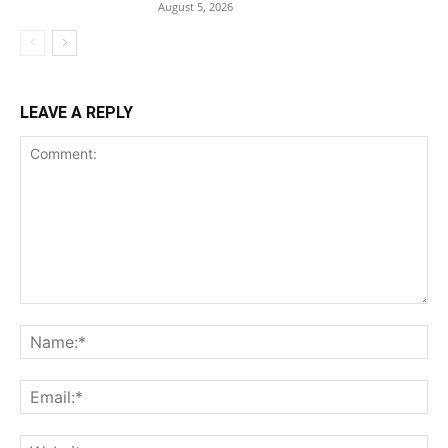
August 5, 2026
LEAVE A REPLY
Comment:
Na
Ema
Web