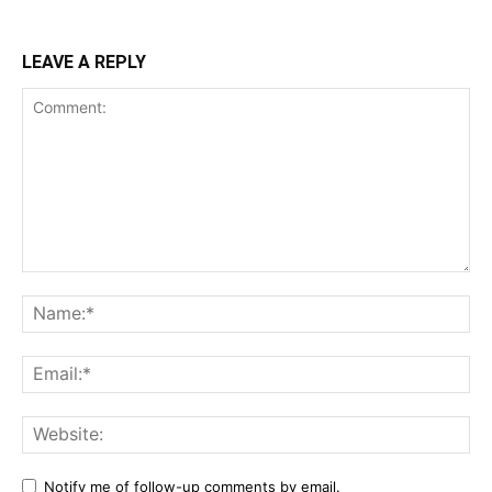
LEAVE A REPLY
Comment:
Na
Ema
Web
Notify me of follow-up comments by email.