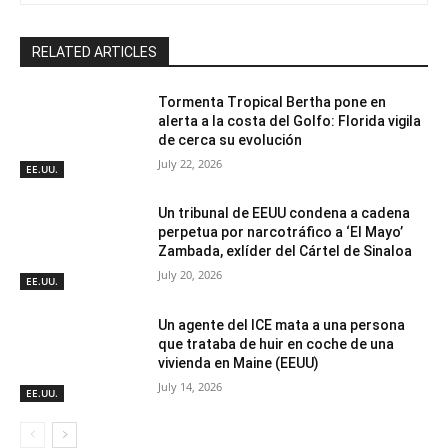
RELATED ARTICLES
Tormenta Tropical Bertha pone en
alerta a la costa del Golfo: Florida vigila
de cerca su evolución
July 22, 2026
EE.UU.
Un tribunal de EEUU condena a cadena
perpetua por narcotráfico a ‘El Mayo’
Zambada, exlíder del Cártel de Sinaloa
July 20, 2026
EE.UU.
Un agente del ICE mata a una persona
que trataba de huir en coche de una
vivienda en Maine (EEUU)
July 14, 2026
EE.UU.