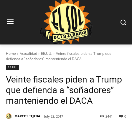
Home
Actualidad
EE.UU.
Veinte fiscales piden a Trump que
defienda a "soñadores" manteniendo el DACA
EE.UU.
Veinte fiscales piden a Trump
que defienda a “soñadores”
manteniendo el DACA
MARCOS TEJEDA
July 22, 2017
2441
0