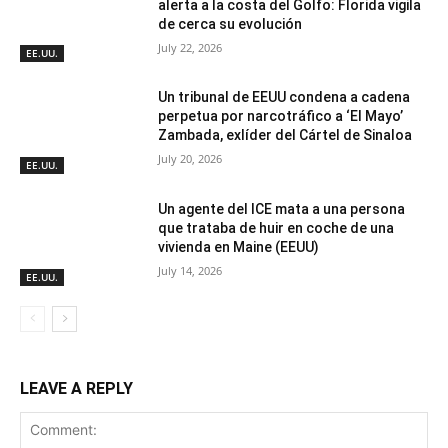
alerta a la costa del Golfo: Florida vigila
de cerca su evolución
July 22, 2026
EE.UU.
Un tribunal de EEUU condena a cadena
perpetua por narcotráfico a ‘El Mayo’
Zambada, exlíder del Cártel de Sinaloa
July 20, 2026
EE.UU.
Un agente del ICE mata a una persona
que trataba de huir en coche de una
vivienda en Maine (EEUU)
July 14, 2026
EE.UU.
LEAVE A REPLY