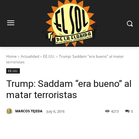
Home
Actualidad
EE.UU.
Trump: Saddam "era bueno" al matar
terroristas
EE.UU.
Trump: Saddam “era bueno” al
matar terroristas
MARCOS TEJEDA
July 6, 2016
4213
0