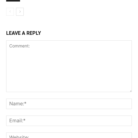
LEAVE A REPLY
Comment:
Na
Ema
Web