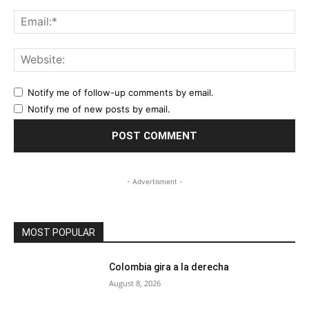
Ema
Web
Notify me of follow-up comments by email.
Notify me of new posts by email.
- Advertisment -
MOST POPULAR
Colombia gira a la derecha
August 8, 2026