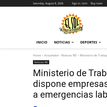
Saturday, August 8, 2026
Sign in / Join
Buy now!
INICIO
NOTICIAS
DEPORTES
Home
Actualidad
Noticias RD
Ministerio de Traba
Noticias RD
Ministerio de Tra
dispone empresas
a emergencias lab