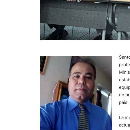
Santo
prote
Minis
estab
equip
de pr
país.
La me
actua