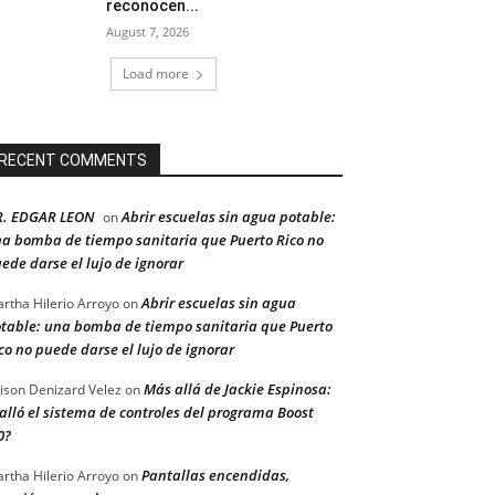
reconocen...
August 7, 2026
Load more
RECENT COMMENTS
R. EDGAR LEON
Abrir escuelas sin agua potable:
on
a bomba de tiempo sanitaria que Puerto Rico no
ede darse el lujo de ignorar
Abrir escuelas sin agua
rtha Hilerio Arroyo
on
table: una bomba de tiempo sanitaria que Puerto
co no puede darse el lujo de ignorar
Más allá de Jackie Espinosa:
ison Denizard Velez
on
alló el sistema de controles del programa Boost
0?
Pantallas encendidas,
rtha Hilerio Arroyo
on