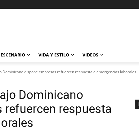
ESCENARIO
VIDA Y ESTILO
VIDEOS
jo Dominicano dispone empresas refuercen respuesta a emergencias laborales
bajo Dominicano
 refuercen respuesta
orales