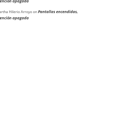
ención apagada
Pantallas encendidas,
rtha Hilerio Arroyo
on
ención apagada