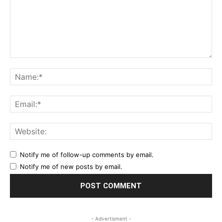
Comment:
Na
Ema
Web
Notify me of follow-up comments by email.
Notify me of new posts by email.
- Advertisment -