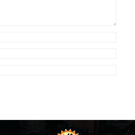
Name:*
Email:*
Website: