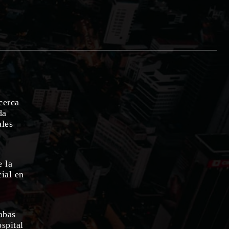
cerca
da
ales
e la
ial en
abas
ospital