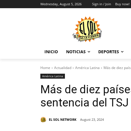
Wednesday, August 5, 2026
Sign in / Join
Buy now!
INICIO
NOTICIAS
DEPORTES
Home
Actualidad
América Latina
Más de diez país
América Latina
Más de diez paíse
sentencia del TSJ
EL SOL NETWORK
August 23, 2024