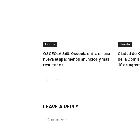
Florida
Florida
OSCEOLA 360: Osceola entra en una
Ciudad de 
nueva etapa: menos anuncios y más
de la Comisi
resultados
18 de agos
LEAVE A REPLY