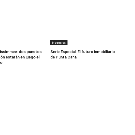
Negocios
Kissimmee: dos puestos
Serie Especial: El futuro inmobiliario
ón estarán en juego el
de Punta Cana
to