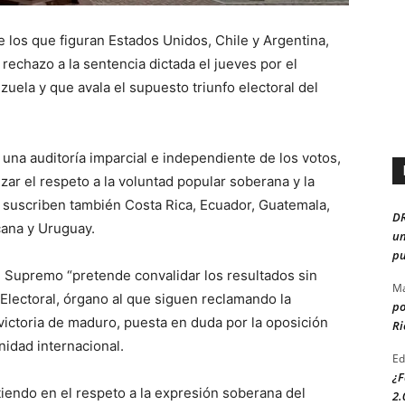
e los que figuran Estados Unidos, Chile y Argentina,
rechazo a la sentencia dictada el jueves por el
uela y que avala el supuesto triunfo electoral del
 una auditoría imparcial e independiente de los votos,
izar el respeto a la voluntad popular soberana y la
 suscriben también Costa Rica, Ecuador, Guatemala,
D
ana y Uruguay.
un
pu
l Supremo “pretende convalidar los resultados sin
Ma
Electoral, órgano al que siguen reclamando la
po
 victoria de maduro, puesta en duda por la oposición
Ri
nidad internacional.
Ed
¿F
tiendo en el respeto a la expresión soberana del
2.