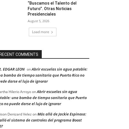
“Buscamos el Talento del
Futuro”. Otras Noticias
Presidenciales
August 5, 2026
Load more
RECENT COMMENTS
R. EDGAR LEON
Abrir escuelas sin agua potable:
on
a bomba de tiempo sanitaria que Puerto Rico no
ede darse el lujo de ignorar
Abrir escuelas sin agua
rtha Hilerio Arroyo
on
table: una bomba de tiempo sanitaria que Puerto
co no puede darse el lujo de ignorar
Más allá de Jackie Espinosa:
ison Denizard Velez
on
alló el sistema de controles del programa Boost
0?