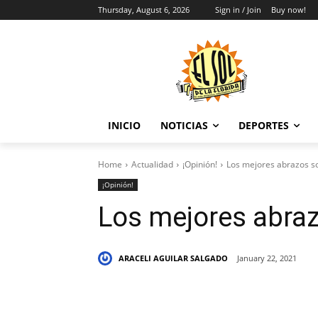
Thursday, August 6, 2026
Sign in / Join
Buy now!
INICIO
NOTICIAS
DEPORTES
Home
Actualidad
¡Opinión!
Los mejores abrazos so
¡Opinión!
Los mejores abraz
ARACELI AGUILAR SALGADO
January 22, 2021
Share