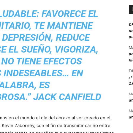
LUDABLE: FAVORECE EL
ITARIO, TE MANTIENE
D
un
 DEPRESIÓN, REDUCE
pu
E EL SUEÑO, VIGORIZA,
Ma
po
 NO TIENE EFECTOS
Ri
 INDESEABLES… EN
Ed
¿F
ALABRA, ES
2.
ROSA.” JACK CANFIELD
Ma
at
Ma
at
os en el mundo el día del abrazo al ser creado en el
 Kevin Zaborney, con el fin de transmitir cariño entre