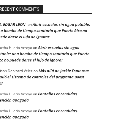
RECENT COMMENTS
R. EDGAR LEON
Abrir escuelas sin agua potable:
on
a bomba de tiempo sanitaria que Puerto Rico no
ede darse el lujo de ignorar
Abrir escuelas sin agua
rtha Hilerio Arroyo
on
table: una bomba de tiempo sanitaria que Puerto
co no puede darse el lujo de ignorar
Más allá de Jackie Espinosa:
ison Denizard Velez
on
alló el sistema de controles del programa Boost
0?
Pantallas encendidas,
rtha Hilerio Arroyo
on
ención apagada
Pantallas encendidas,
rtha Hilerio Arroyo
on
ención apagada