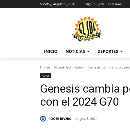
Sunday, August 9, 2026
Sign in / Join
Buy now!
INICIO
NOTICIAS
DEPORTES
Home
Actualidad
Autos
Genesis cambia poco, per
Autos
Genesis cambia p
con el 2024 G70
ROGER RIVERO
August 8, 2024