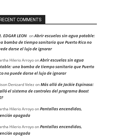
RECENT COMMENTS
R. EDGAR LEON
Abrir escuelas sin agua potable:
on
a bomba de tiempo sanitaria que Puerto Rico no
ede darse el lujo de ignorar
Abrir escuelas sin agua
rtha Hilerio Arroyo
on
table: una bomba de tiempo sanitaria que Puerto
co no puede darse el lujo de ignorar
Más allá de Jackie Espinosa:
ison Denizard Velez
on
alló el sistema de controles del programa Boost
0?
Pantallas encendidas,
rtha Hilerio Arroyo
on
ención apagada
Pantallas encendidas,
rtha Hilerio Arroyo
on
ención apagada