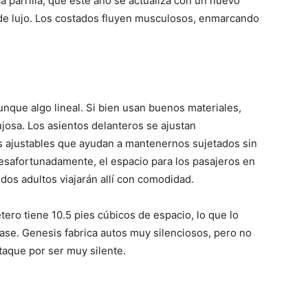
ca parrilla, que este año se actualiza con un nuevo
 de lujo. Los costados fluyen musculosos, enmarcando
unque algo lineal. Si bien usan buenos materiales,
ujosa. Los asientos delanteros se ajustan
s ajustables que ayudan a mantenernos sujetados sin
safortunadamente, el espacio para los pasajeros en
 dos adultos viajarán allí con comodidad.
tero tiene 10.5 pies cúbicos de espacio, lo que lo
ase. Genesis fabrica autos muy silenciosos, pero no
aque por ser muy silente.