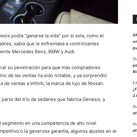
D
sis podía “ganarse la vida” por sí sola, como el
un
adres, sabía que le enfrentaba a contrincantes
pu
lmente Mercedes Benz, BMW y Audi.
Ma
po
orar su penetración para que más compradores
Ri
no de las ventas ha sido notable, y ya sorprendió
Ed
de ventas a Infiniti, la marca de lujo de Nissan.
¿F
2.
parte del trío de sedanes que fabrica Genesis, y
Ma
at
el segmento en una competencia de alto nivel
Ma
at
petitivo o la generosa garantía, algunos ajustes en el