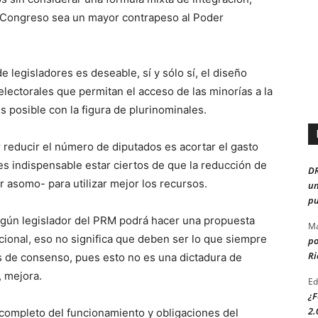
l Congreso sea un mayor contrapeso al Poder
 legisladores es deseable, sí y sólo sí, el diseño
 electorales que permitan el acceso de las minorías a la
es posible con la figura de plurinominales.
 reducir el número de diputados es acortar el gasto
s indispensable estar ciertos de que la reducción de
D
or asomo- para utilizar mejor los recursos.
un
pu
ngún legislador del PRM podrá hacer una propuesta
Ma
cional, eso no significa que deben ser lo que siempre
po
Ri
as de consenso, pues esto no es una dictadura de
, mejora.
Ed
¿F
2.
completo del funcionamiento y obligaciones del