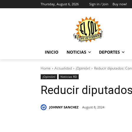
Thursday, August 6, 2026
Sign in / Join
Buy now!
INICIO
NOTICIAS
DEPORTES
Home
Actualidad
¡Opinión!
Reducir diputados: Con
¡Opinión!
Noticias RD
Reducir diputados
JOHNNY SANCHEZ
August 8, 2024
Share