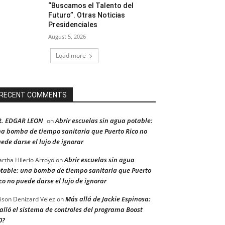
“Buscamos el Talento del
Futuro”. Otras Noticias
Presidenciales
August 5, 2026
Load more
RECENT COMMENTS
R. EDGAR LEON
Abrir escuelas sin agua potable:
on
a bomba de tiempo sanitaria que Puerto Rico no
ede darse el lujo de ignorar
Abrir escuelas sin agua
rtha Hilerio Arroyo
on
table: una bomba de tiempo sanitaria que Puerto
co no puede darse el lujo de ignorar
Más allá de Jackie Espinosa:
ison Denizard Velez
on
alló el sistema de controles del programa Boost
0?