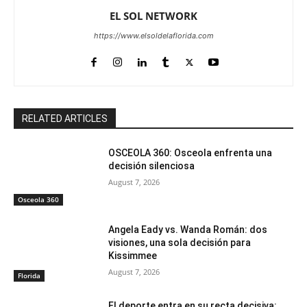
EL SOL NETWORK
https://www.elsoldelaflorida.com
RELATED ARTICLES
OSCEOLA 360: Osceola enfrenta una
decisión silenciosa
August 7, 2026
Osceola 360
Angela Eady vs. Wanda Román: dos
visiones, una sola decisión para
Kissimmee
August 7, 2026
Florida
El deporte entra en su recta decisiva: