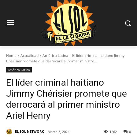
Home
Actualidad
América Latina
El líder criminal haitiano Jimmy
Chérisier promete que derrocará al primer ministro...
América Latina
El líder criminal haitiano
Jimmy Chérisier promete que
derrocará al primer ministro
Ariel Henry
EL SOL NETWORK
March 3, 2024
1262
0