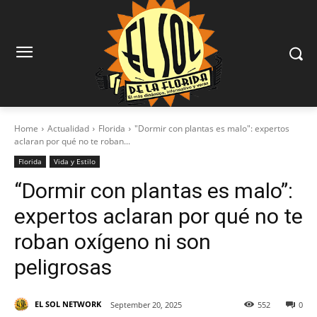
Home
Actualidad
Florida
"Dormir con plantas es malo": expertos
aclaran por qué no te roban...
Florida
Vida y Estilo
“Dormir con plantas es malo”:
expertos aclaran por qué no te
roban oxígeno ni son
peligrosas
EL SOL NETWORK
September 20, 2025
552
0