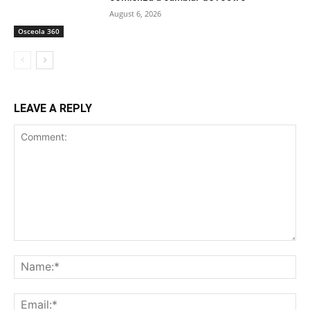
August 6, 2026
Osceola 360
LEAVE A REPLY
Comment:
Na
Ema