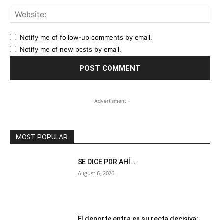
Web
Notify me of follow-up comments by email.
Notify me of new posts by email.
- Advertisment -
MOST POPULAR
SE DICE POR AHÍ…
August 6, 2026
El deporte entra en su recta decisiva: