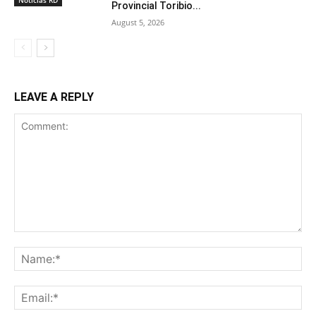
Noticias RD
Provincial Toribio...
August 5, 2026
LEAVE A REPLY
Comment:
Na
Ema