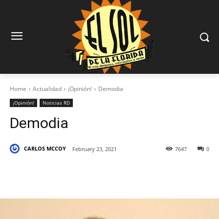
Home
Actualidad
¡Opinión!
Demodia
¡Opinión!
Noticias RD
Demodia
CARLOS MCCOY
February 23, 2021
7647
0