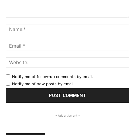
Comment:
Na
Ema
Web
Notify me of follow-up comments by email.
Notify me of new posts by email.
- Advertisment -