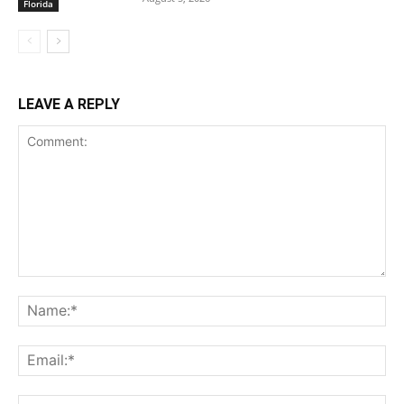
Florida
LEAVE A REPLY
Comment:
Na
Ema
Web