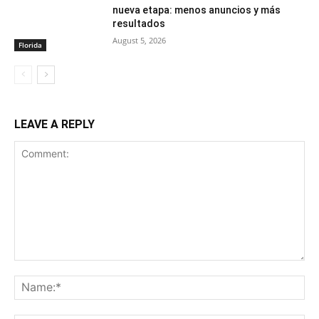
nueva etapa: menos anuncios y más
resultados
August 5, 2026
Florida
LEAVE A REPLY
Comment:
Na