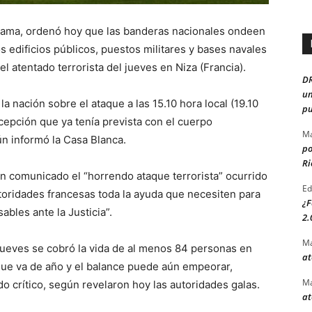
bama, ordenó hoy que las banderas nacionales ondeen
s edificios públicos, puestos militares y bases navales
del atentado terrorista del jueves en Niza (Francia).
D
un
 nación sobre el ataque a las 15.10 hora local (19.10
pu
epción que ya tenía prevista con el cuerpo
Ma
n informó la Casa Blanca.
po
Ri
n comunicado el “horrendo ataque terrorista” ocurrido
Ed
utoridades francesas toda la ayuda que necesiten para
¿F
ables ante la Justicia”.
2.
Ma
 jueves se cobró la vida de al menos 84 personas en
at
que va de año y el balance puede aún empeorar,
Ma
o crítico, según revelaron hoy las autoridades galas.
at