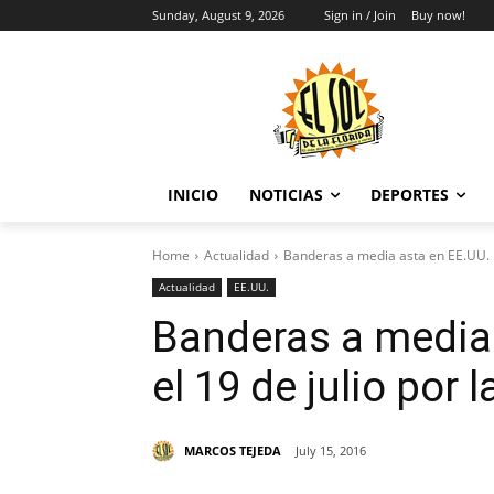
Sunday, August 9, 2026
Sign in / Join
Buy now!
INICIO
NOTICIAS
DEPORTES
Home
Actualidad
Banderas a media asta en EE.UU. ha
Actualidad
EE.UU.
Banderas a media 
el 19 de julio por 
MARCOS TEJEDA
July 15, 2016