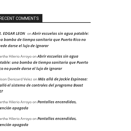
RECENT COMMENTS
R. EDGAR LEON
Abrir escuelas sin agua potable:
on
a bomba de tiempo sanitaria que Puerto Rico no
ede darse el lujo de ignorar
Abrir escuelas sin agua
rtha Hilerio Arroyo
on
table: una bomba de tiempo sanitaria que Puerto
co no puede darse el lujo de ignorar
Más allá de Jackie Espinosa:
ison Denizard Velez
on
alló el sistema de controles del programa Boost
0?
Pantallas encendidas,
rtha Hilerio Arroyo
on
ención apagada
Pantallas encendidas,
rtha Hilerio Arroyo
on
ención apagada