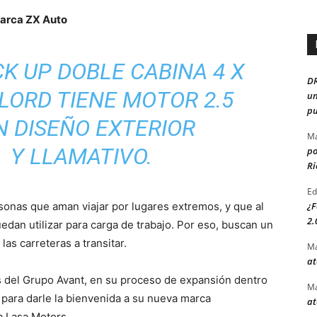
marca ZX Auto
K UP DOBLE CABINA 4 X
D
LORD TIENE MOTOR 2.5
un
pu
N DISEÑO EXTERIOR
Ma
 Y LLAMATIVO.
po
Ri
Ed
onas que aman viajar por lugares extremos, y que al
¿F
2.
dan utilizar para carga de trabajo. Por eso, buscan un
as carreteras a transitar.
Ma
at
os del Grupo Avant, en su proceso de expansión dentro
Ma
s para darle la bienvenida a su nueva marca
at
a Lasa Motors.