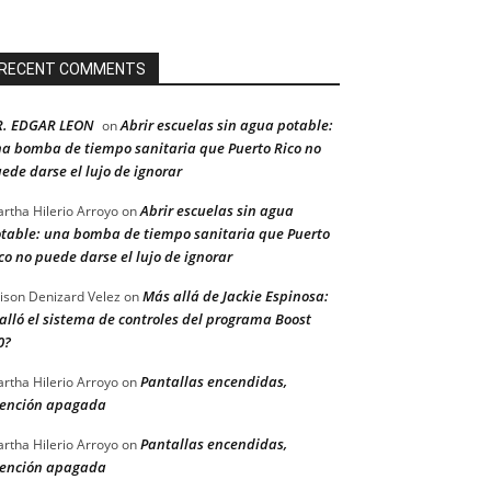
RECENT COMMENTS
R. EDGAR LEON
Abrir escuelas sin agua potable:
on
a bomba de tiempo sanitaria que Puerto Rico no
ede darse el lujo de ignorar
Abrir escuelas sin agua
rtha Hilerio Arroyo
on
table: una bomba de tiempo sanitaria que Puerto
co no puede darse el lujo de ignorar
Más allá de Jackie Espinosa:
ison Denizard Velez
on
alló el sistema de controles del programa Boost
0?
Pantallas encendidas,
rtha Hilerio Arroyo
on
ención apagada
Pantallas encendidas,
rtha Hilerio Arroyo
on
ención apagada