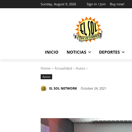
Sunday, August 9, 2026
Sign in / Join
Buy now!
INICIO
NOTICIAS
DEPORTES
Home
Actualidad
Autos
Autos
EL SOL NETWORK
October 24, 2021
Share