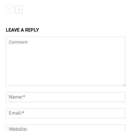
LEAVE A REPLY
Comment:
Na
Ema
Web