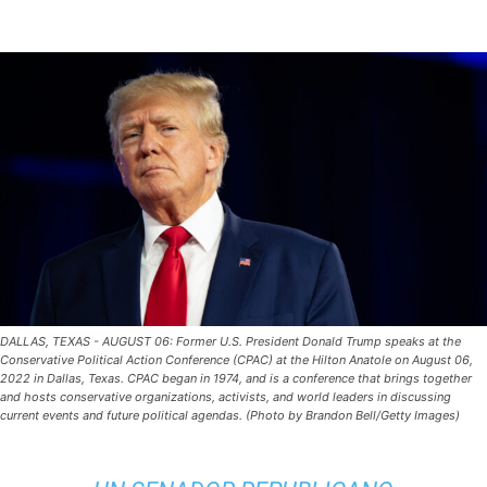
DALLAS, TEXAS - AUGUST 06: Former U.S. President Donald Trump speaks at the
Conservative Political Action Conference (CPAC) at the Hilton Anatole on August 06,
2022 in Dallas, Texas. CPAC began in 1974, and is a conference that brings together
and hosts conservative organizations, activists, and world leaders in discussing
current events and future political agendas. (Photo by Brandon Bell/Getty Images)