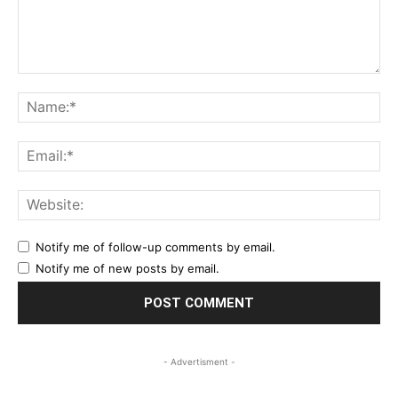
Comment:
Na
Ema
Web
Notify me of follow-up comments by email.
Notify me of new posts by email.
- Advertisment -