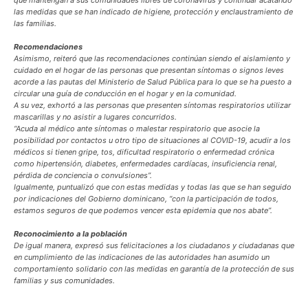
que mantengan a sus comunidades libres de coronavirus y continuar acatando
las medidas que se han indicado de higiene, protección y enclaustramiento de
las familias.
Recomendaciones
Asimismo, reiteró que las recomendaciones continúan siendo el aislamiento y
cuidado en el hogar de las personas que presentan síntomas o signos leves
acorde a las pautas del Ministerio de Salud Pública para lo que se ha puesto a
circular una guía de conducción en el hogar y en la comunidad.
A su vez, exhortó a las personas que presenten síntomas respiratorios utilizar
mascarillas y no asistir a lugares concurridos.
“Acuda al médico ante síntomas o malestar respiratorio que asocie la
posibilidad por contactos u otro tipo de situaciones al COVID-19, acudir a los
médicos si tienen gripe, tos, dificultad respiratorio o enfermedad crónica
como hipertensión, diabetes, enfermedades cardíacas, insuficiencia renal,
pérdida de conciencia o convulsiones”.
Igualmente, puntualizó que con estas medidas y todas las que se han seguido
por indicaciones del Gobierno dominicano, “con la participación de todos,
estamos seguros de que podemos vencer esta epidemia que nos abate”.
Reconocimiento a la población
De igual manera, expresó sus felicitaciones a los ciudadanos y ciudadanas que
en cumplimiento de las indicaciones de las autoridades han asumido un
comportamiento solidario con las medidas en garantía de la protección de sus
familias y sus comunidades.