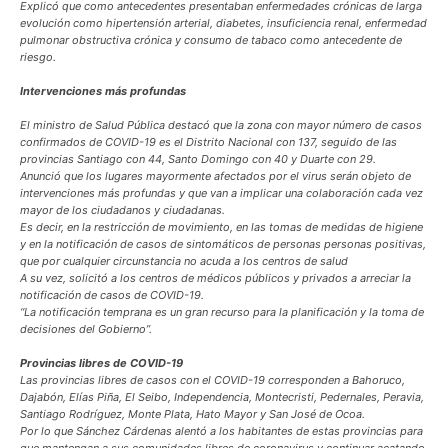
Explicó que como antecedentes presentaban enfermedades crónicas de larga
evolución como hipertensión arterial, diabetes, insuficiencia renal, enfermedad
pulmonar obstructiva crónica y consumo de tabaco como antecedente de
riesgo.
Intervenciones más profundas
El ministro de Salud Pública destacó que la zona con mayor número de casos
confirmados de COVID-19 es el Distrito Nacional con 137, seguido de las
provincias Santiago con 44, Santo Domingo con 40 y Duarte con 29.
Anunció que los lugares mayormente afectados por el virus serán objeto de
intervenciones más profundas y que van a implicar una colaboración cada vez
mayor de los ciudadanos y ciudadanas.
Es decir, en la restricción de movimiento, en las tomas de medidas de higiene
y en la notificación de casos de sintomáticos de personas personas positivas,
que por cualquier circunstancia no acuda a los centros de salud
A su vez, solicitó a los centros de médicos públicos y privados a arreciar la
notificación de casos de COVID-19.
“La notificación temprana es un gran recurso para la planificación y la toma de
decisiones del Gobierno”.
Provincias libres de COVID-19
Las provincias libres de casos con el COVID-19 corresponden a Bahoruco,
Dajabón, Elías Piña, El Seibo, Independencia, Montecristi, Pedernales, Peravia,
Santiago Rodríguez, Monte Plata, Hato Mayor y San José de Ocoa.
Por lo que Sánchez Cárdenas alentó a los habitantes de estas provincias para