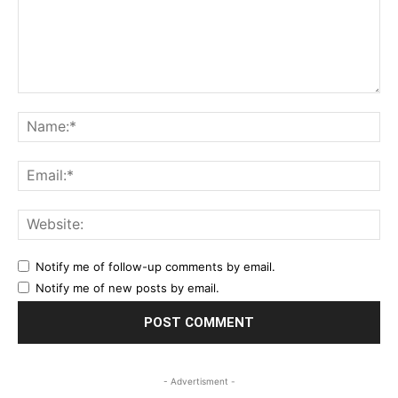
Comment:
Na
Ema
Web
Notify me of follow-up comments by email.
Notify me of new posts by email.
- Advertisment -