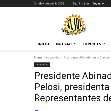
Sunday, August 9, 2026
Sign in / Join
Buy now!
INICIO
NOTICIAS
DEPORTES
Home
Actualidad
Presidente Abinader se reúne con 
Actualidad
Presidente Abina
Pelosi, president
Representantes d