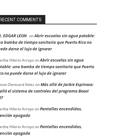
RECENT COMMENTS
R. EDGAR LEON
Abrir escuelas sin agua potable:
on
a bomba de tiempo sanitaria que Puerto Rico no
ede darse el lujo de ignorar
Abrir escuelas sin agua
rtha Hilerio Arroyo
on
table: una bomba de tiempo sanitaria que Puerto
co no puede darse el lujo de ignorar
Más allá de Jackie Espinosa:
ison Denizard Velez
on
alló el sistema de controles del programa Boost
0?
Pantallas encendidas,
rtha Hilerio Arroyo
on
ención apagada
Pantallas encendidas,
rtha Hilerio Arroyo
on
ención apagada