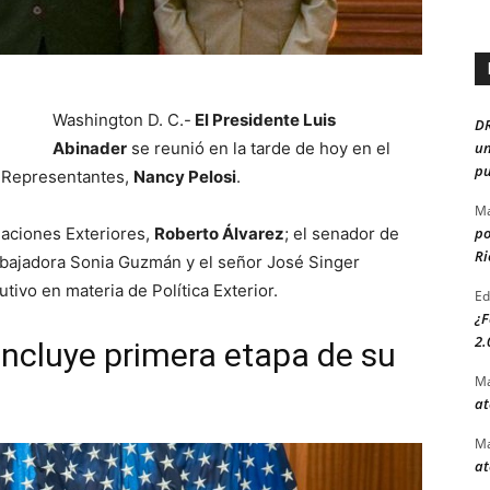
Washington D. C.-
El Presidente Luis
D
Abinader
se reunió en la tarde de hoy en el
un
pu
e Representantes,
Nancy Pelosi
.
Ma
elaciones Exteriores,
Roberto Álvarez
; el senador de
po
Ri
mbajadora Sonia Guzmán y el señor José Singer
tivo en materia de Política Exterior.
Ed
¿F
2.
ncluye primera etapa de su
Ma
at
Ma
at