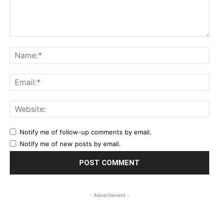
Comment:
Na
Ema
Web
Notify me of follow-up comments by email.
Notify me of new posts by email.
- Advertisment -