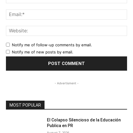
Ema
Web
Notify me of follow-up comments by email.
Notify me of new posts by email.
- Advertisment -
MOST POPULAR
El Colapso Silencioso de la Educación
Publica en PR
August 7, 2026