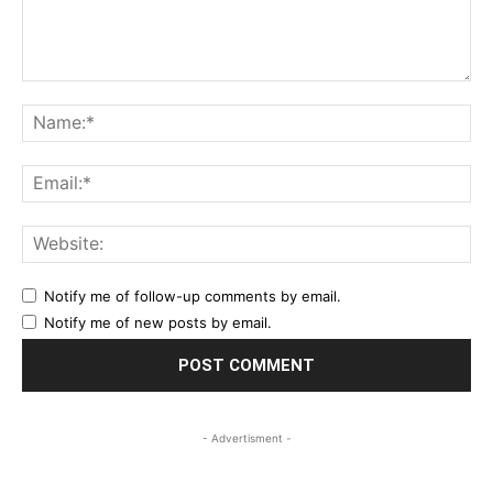
Comment:
Na
Ema
Web
Notify me of follow-up comments by email.
Notify me of new posts by email.
- Advertisment -