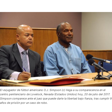
El exjugador de fútbol americano O.J. Simpson (c) llega a su comparecencia en el
centro penitenciario de Lovelock, Nevada (Estados Unidos) hoy, 20 de julio del 2017.
Simpson comparece ante el juez que puede darle la libertad bajo fianza, tras cumplir 9
años de prisión por un caso de robo.