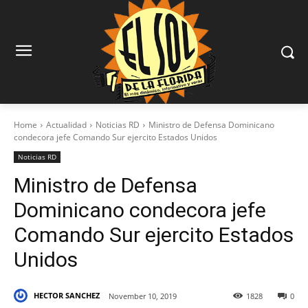
Home
Actualidad
Noticias RD
Ministro de Defensa Dominicano
condecora jefe Comando Sur ejercito Estados Unidos
Noticias RD
Ministro de Defensa
Dominicano condecora jefe
Comando Sur ejercito Estados
Unidos
HECTOR SANCHEZ
November 10, 2019
1828
0