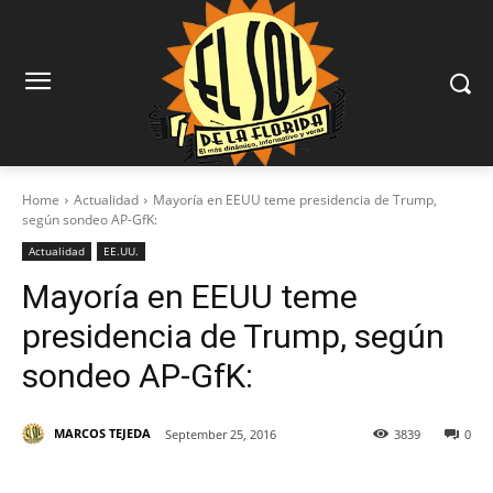
Home
Actualidad
Mayoría en EEUU teme presidencia de Trump,
según sondeo AP-GfK:
Actualidad
EE.UU.
Mayoría en EEUU teme
presidencia de Trump, según
sondeo AP-GfK:
MARCOS TEJEDA
September 25, 2016
3839
0