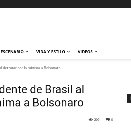
ESCENARIO
VIDA Y ESTILO
VIDEOS
 al derrotar por la mínima a Bolsonaro
dente de Brasil al
ínima a Bolsonaro
209
0