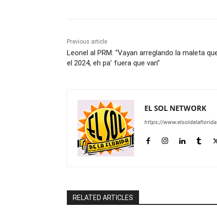
Previous article
Leonel al PRM: “Vayan arreglando la maleta qu
el 2024, eh pa’ fuera que van”
EL SOL NETWORK
https://www.elsoldelaflorid
RELATED ARTICLES