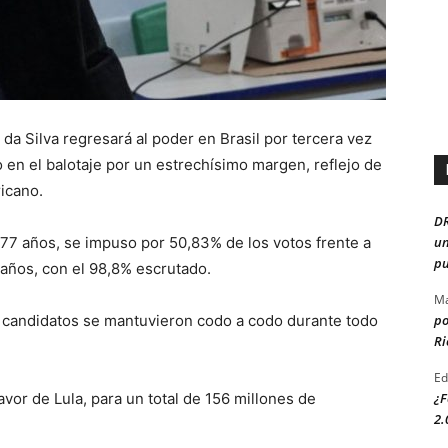
 da Silva regresará al poder en Brasil por tercera vez
o en el balotaje por un estrechísimo margen, reflejo de
icano.
D
un
e 77 años, se impuso por 50,83% de los votos frente a
pu
 años, con el 98,8% escrutado.
Ma
po
s candidatos se mantuvieron codo a codo durante todo
Ri
Ed
¿F
avor de Lula, para un total de 156 millones de
2.