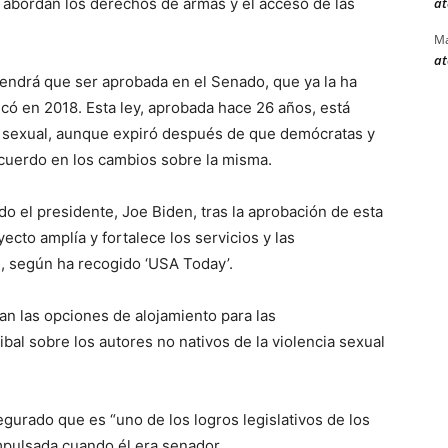
at
 abordan los derechos de armas y el acceso de las
Ma
at
 tendrá que ser aprobada en el Senado, que ya la ha
ó en 2018. Esta ley, aprobada hace 26 años, está
 y sexual, aunque expiró después de que demócratas y
cuerdo en los cambios sobre la misma.
o el presidente, Joe Biden, tras la aprobación de esta
cto amplía y fortalece los servicios y las
s, según ha recogido ‘USA Today’.
an las opciones de alojamiento para las
tribal sobre los autores no nativos de la violencia sexual
gurado que es “uno de los logros legislativos de los
mpulsada cuando él era senador.