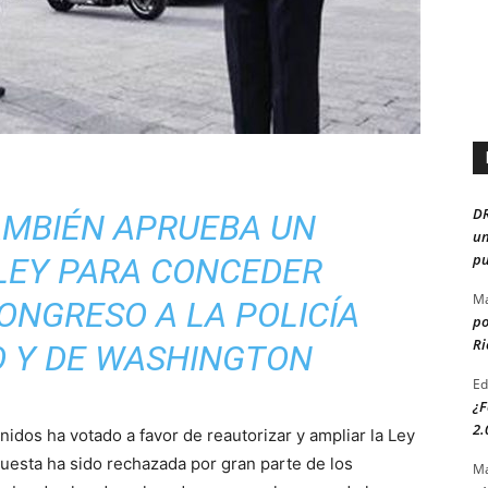
D
AMBIÉN APRUEBA UN
un
pu
LEY PARA CONCEDER
Ma
ONGRESO A LA POLICÍA
po
Ri
O Y DE WASHINGTON
Ed
¿F
2.
dos ha votado a favor de reautorizar y ampliar la Ley
puesta ha sido rechazada por gran parte de los
Ma