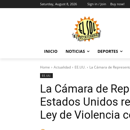
Saturday, August 8, 2026
Sign in / Join
Buy now!
INICIO
NOTICIAS
DEPORTES
Home
Actualidad
EE.UU.
La Cámara de Representan
EE.UU.
La Cámara de Rep
Estados Unidos re
Ley de Violencia c