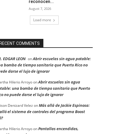
reconocen...
August 7, 2026
Load more
RECENT COMMENTS
R. EDGAR LEON
Abrir escuelas sin agua potable:
on
a bomba de tiempo sanitaria que Puerto Rico no
ede darse el lujo de ignorar
Abrir escuelas sin agua
rtha Hilerio Arroyo
on
table: una bomba de tiempo sanitaria que Puerto
co no puede darse el lujo de ignorar
Más allá de Jackie Espinosa:
ison Denizard Velez
on
alló el sistema de controles del programa Boost
0?
Pantallas encendidas,
rtha Hilerio Arroyo
on