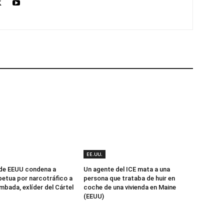
EE.UU.
 de EEUU condena a
Un agente del ICE mata a una
etua por narcotráfico a
persona que trataba de huir en
mbada, exlíder del Cártel
coche de una vivienda en Maine
(EEUU)