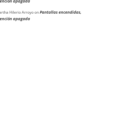
ención apagada
Pantallas encendidas,
rtha Hilerio Arroyo
on
ención apagada