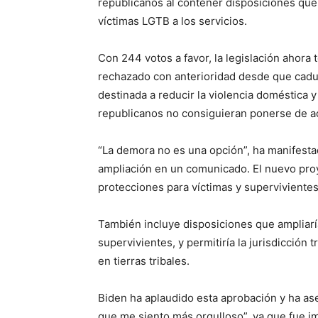
republicanos al contener disposiciones que
víctimas LGTB a los servicios.
Con 244 votos a favor, la legislación ahora
rechazado con anterioridad desde que caduc
destinada a reducir la violencia doméstica
republicanos no consiguieran ponerse de a
“La demora no es una opción”, ha manifestad
ampliación en un comunicado. El nuevo proye
protecciones para víctimas y superviviente
También incluye disposiciones que ampliarí
supervivientes, y permitiría la jurisdicción 
en tierras tribales.
Biden ha aplaudido esta aprobación y ha ase
que me siento más orgulloso”, ya que fue i