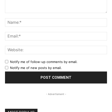
Comment:
Na
Ema
Web
Notify me of follow-up comments by email.
Notify me of new posts by email.
- Advertisment -