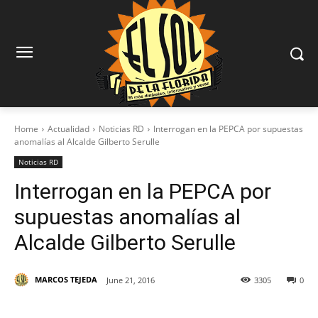
Home
Actualidad
Noticias RD
Interrogan en la PEPCA por supuestas
anomalías al Alcalde Gilberto Serulle
Noticias RD
Interrogan en la PEPCA por
supuestas anomalías al
Alcalde Gilberto Serulle
MARCOS TEJEDA
June 21, 2016
3305
0