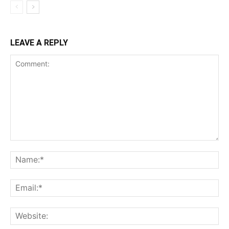
LEAVE A REPLY
Comment:
Na
Ema
Web